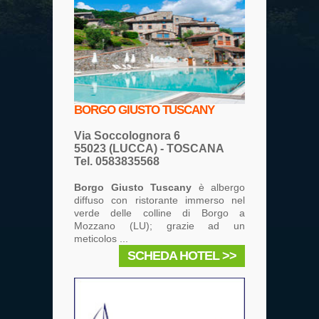
BORGO GIUSTO TUSCANY
Via Soccolognora 6
55023 (LUCCA) - TOSCANA
Tel. 0583835568
Borgo Giusto Tuscany
è albergo
diffuso con ristorante immerso nel
verde delle colline di Borgo a
Mozzano (LU); grazie ad un
meticolos ...
SCHEDA HOTEL >>