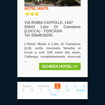
HOTEL MAITA
VIA ROMA CAPITALE, 1447
55043 Lido Di Camaiore
(LUCCA) - TOSCANA
Tel. 0584618255
L'
Hotel Maita a Lido di Camaiore
(LU), nella rinomata Versilia si
trova
a soli 100 metri dal mare
,
l’albergo completamente rinnovat
...
SCHEDA HOTEL >>
1
Inizio
Indietro
2
3
4
5
6
7
8
9
10
Avanti
Fine