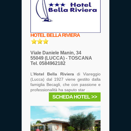
HOTEL BELLA RIVIERA
Viale Daniele Manin, 34
55049 (LUCCA) - TOSCANA
Tel. 0584962182
L'
Hotel Bella Riviera
di Viareggio
(Lucca) dal 1927 viene gestito dalla
famiglia Becagli, che con passione e
professionalità ha saputo star ...
SCHEDA HOTEL >>