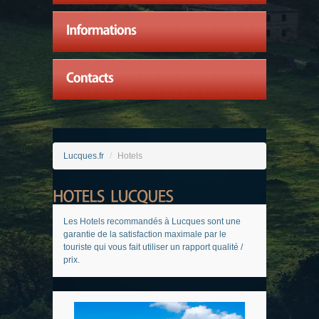
Lucques.fr
/
Hotels
Les Hotels recommandés à Lucques sont une
garantie de la satisfaction maximale par le
touriste qui vous fait utiliser un rapport qualité /
prix.